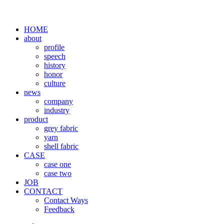
HOME
about
profile
speech
history
honor
culture
news
company
industry
product
grey fabric
yarn
shell fabric
CASE
case one
case two
JOB
CONTACT
Contact Ways
Feedback