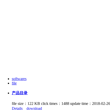
softwares
file
产品目录
file size：122 KB
click times：1488
update time：2018-02-2
Details
download