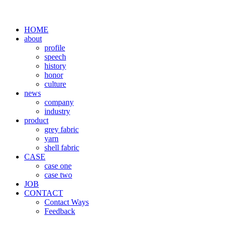
HOME
about
profile
speech
history
honor
culture
news
company
industry
product
grey fabric
yarn
shell fabric
CASE
case one
case two
JOB
CONTACT
Contact Ways
Feedback