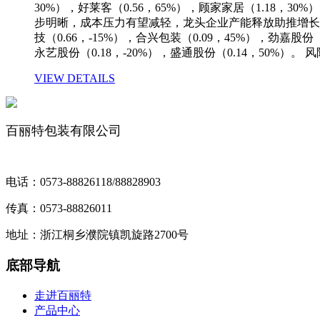
30%），好莱客（0.56，65%），顾家家居（1.18，
步明晰，成本压力有望减轻，龙头企业产能释放助推增长，
技（0.66，-15%），合兴包装（0.09，45%），
永艺股份（0.18，-20%），盛通股份（0.14，50
VIEW DETAILS
百丽特包装有限公司
电话：0573-88826118/88828903
传真：0573-88826011
地址：浙江桐乡濮院镇凯旋路2700号
底部导航
走进百丽特
产品中心