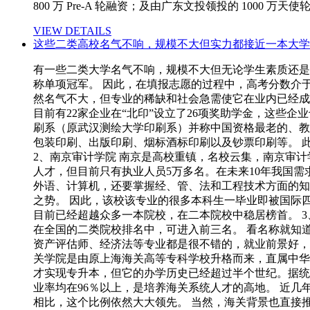
800 万 Pre-A 轮融资；及由广东文投领投的 1000 万
VIEW DETAILS
这些二类高校名气不响，规模不大但实力都接近一本大学
有一些二类大学名气不响，规模不大但无论学生素质还是
称单项冠军。 因此，在填报志愿的过程中，高考分数介
然名气不大，但专业的稀缺和社会急需使它在业内已经成
目前有22家企业在“北印”设立了26项奖助学金，这些
刷系（原武汉测绘大学印刷系）并称中国资格最老的、教
包装印刷、出版印刷、烟标酒标印刷以及钞票印刷等。 
2、南京审计学院 南京是高校重镇，名校云集，南京审计
人才，但目前只有执业人员5万多名。在未来10年我国需
外语、计算机，还要掌握经、管、法和工程技术方面的知
之势。 因此，该校该专业的很多本科生一毕业即被国际
目前已经超越众多一本院校，在二本院校中稳居榜首。 
在全国的二类院校排名中，可进入前三名。 看名称就知
资产评估师、经济法等专业都是很不错的，就业前景好，
关学院是由原上海海关高等专科学校升格而来，直属中华
才实现专升本，但它的办学历史已经超过半个世纪。据统计
业率均在96％以上，是培养海关系统人才的高地。 近几
相比，这个比例依然大大领先。 当然，海关背景也直接