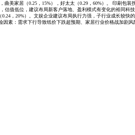
30%），曲美家居（0.25，15%），好太太（0.29，60%）。
估值低位，建议布局新客户落地、盈利模式有变化的裕同科技、奥
劲嘉股份（0.24，20%）。文娱企业建议布局执行力强，子行业成
%）。 风险因素：需求下行导致纸价下跌超预期、家居行业价格战加剧风