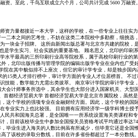
天使轮融资。至此，千鸟互联成立六个月，公司共计完成 5600 万融资。 
师资力量都接近一本大学，这样的学校，在一些专业上往往实力
于一二本之间的艺考生，不妨在这类二本院校中多勘察，细挑选，
为一块金子招牌。 这所由新闻出版总署与北京市共建的院校，是
企业也是学生实习、社会实践的重要基地。 顾名思义，北印的印
学水平最高的三所印刷行业高等院校系，属于高校印刷行业的第
此外，北印出版传播与管理学院的编辑出版学专业在业内也广受
学院在其中貌似排不上座次，但它的审计学专业，却是独步国内高校
求的15类人才排行榜中，审计学方面的专业人才位居榜首。 不
识技能，数学能力尤需出类拔萃。 南京审计学院的审计学专业
四大会计师事务所选中，其余学生也大部分进入国家机关、大型
3、首都经济贸易大学 首都经济贸易大学是北京市属院校，虽然
道，这个学校的强项专业在金融财经方面。因此，这个学校的国
在专业实力上也比较强。 目前拥有应用经济学一级学科博士授予
人民共和国海关总署，是全国唯一一所系统设置海关类课程和专业
，目前该校毕业生中参加全国报关员资格考试平均通过率达74.
年，毕业生进入海关的人数比例虽有所减少，但毕竟它还是全国惟
推高了该校的录取分数线，目前在许多省份都超过了一本分数线。