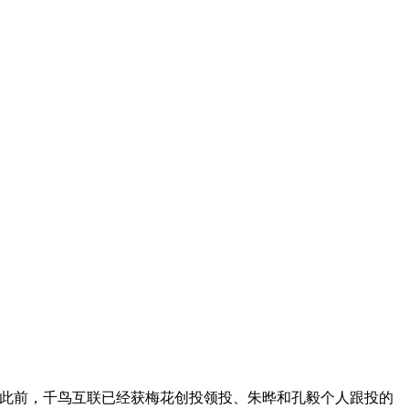
资。此前，千鸟互联已经获梅花创投领投、朱晔和孔毅个人跟投的