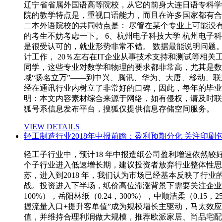
辽宁省省属外国语高等院校，从它的前身大连日语专科学
院的教学特点是，重视口语能力，而且在许多国家都有合
二本外语院校的共同特点是： 尽管在某个专业上可能没
的考生不妨考虑一下。 6、杭州电子科技大学 杭州电
是很受认可的，就业形势非常不错。 数据最能说明问题。曾
计工作， 20％左右在IT企业从事技术支持和测试等相关
同学，这些专业对数学和物理的要求都非常高，尤其是数
域“扬名立万”——到中兴、腾讯、华为、大唐、移动、
经在通讯行业内树立了非常好的口碑，因此，每年的毕业
明：本文内容素材综合来源于网络，如有侵权，请及时联系
狐号系信息发布平台，搜狐仅提供信息存储空间服务。
VIEW DETAILS
轻工制造行业2018年中报前瞻：盈利预期分化 关注印刷
轻工子行业中，预计18 年中报造纸公司盈利增速依然
个子行业进入低速增长期，建议投资者放弃行业整体性思维
苏，进入到2018 年，我们认为市场已经基本反映了
战。投资进入下半场，纸价高位滞涨背景下需要关注企业的
100%），岳阳林纸（0.24，300%），中顺洁柔（0.
握流量入口+提升客单值”成为规模增长主驱动，马太效
值，并维持合理利润做大规模，推荐欧派家居、尚品宅配、索菲