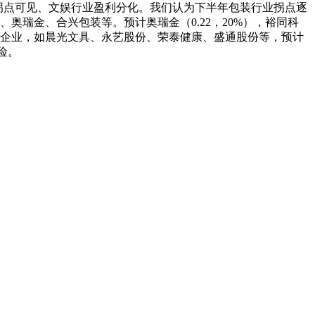
 印刷包装拐点可见、文娱行业盈利分化。我们认为下半年包装行业拐点逐
瑞金、合兴包装等。预计奥瑞金（0.22，20%），裕同科
长较快的企业，如晨光文具、永艺股份、荣泰健康、盛通股份等，预计
险。