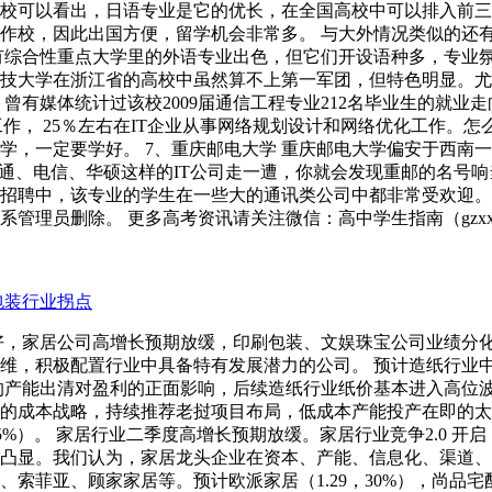
校可以看出，日语专业是它的优长，在全国高校中可以排入前三
作校，因此出国方便，留学机会非常多。 与大外情况类似的还
有综合性重点大学里的外语专业出色，但它们开设语种多，专业
子科技大学在浙江省的高校中虽然算不上第一军团，但特色明显。
有媒体统计过该校2009届通信工程专业212名毕业生的就业走向
工作， 25％左右在IT企业从事网络规划设计和网络优化工作。
学，一定要学好。 7、重庆邮电大学 重庆邮电大学偏安于西南
联通、电信、华硕这样的IT公司走一遭，你就会发现重邮的名号
招聘中，该专业的学生在一些大的通讯类公司中都非常受欢迎。
管理员删除。 更多高考资讯请关注微信：高中学生指南（gzxx
包装行业拐点
较好，家居公司高增长预期放缓，印刷包装、文娱珠宝公司业绩分
，积极配置行业中具备特有发展潜力的公司。 预计造纸行业中报
行业的产能出清对盈利的正面影响，后续造纸行业纸价基本进入高
成本战略，持续推荐老挝项目布局，低成本产能投产在即的太阳纸业
15，25%）。 家居行业二季度高增长预期放缓。家居行业竞争2.
应凸显。我们认为，家居龙头企业在资本、产能、信息化、渠道
亚、顾家家居等。预计欧派家居（1.29，30%），尚品宅配（0.4