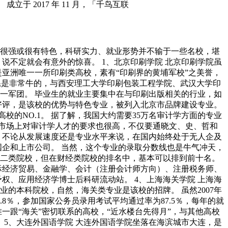
成立于 2017 年 11 月，「千鸟互联
很强或很有特色，科研实力、就业形势并不输于一些名校，堪
说不定就会有意外的惊喜。 1、北京印刷学院 北京印刷学院虽
亚洲唯一一所印刷类高校，素有“印刷界的黄埔军校”之美誉，
刷系是非常牛的，与西安理工大学印刷包装工程学院、武汉大学印
一军团。 毕业生的就业主要集中在与印刷出版相关的行业，如
好评，是该校的优势与特色专业，被列入北京市品牌建设专业。
的NO.1。 据了解，我国大约需要35万名审计学方面的专业
过市场上对审计学人才的要求也很高，不仅要通晓文、史、哲和
，不论从发展速度还是专业水平来说，在国内始终处于无人企及
国企和上市公司。 当然，这个专业的录取分数线也是牛气冲天，
是二类院校，但在财经类院校的排名中，基本可以排到前十名。
际经济贸易、金融学、会计（注册会计师方向）、注册税务师、
权、应用经济学博士后科研流动站。 4、上海海关学院 上海海
的本科院校，自然，海关类专业是该校的招牌。 虽然2007年
8％，参加国家公务员录用考试平均通过率为87.5％，每年的就
一跟“海关”密切联系的高校，“近水楼台先得月”，与其他高校
 5、大连外国语学院 大连外国语学院坐落在海滨城市大连，是