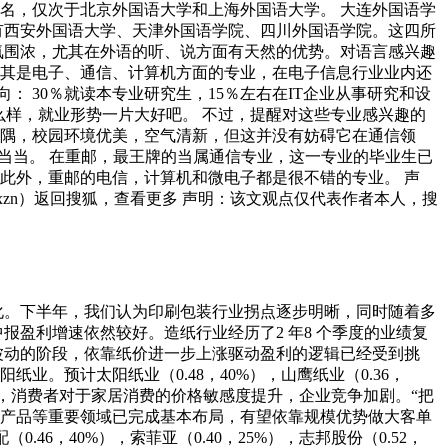
名，仅次于北京外国语大学和上海外国语大学。 大连外国语学
有西安外国语大学、天津外国语学院、四川外国语学院。这四所
氛围浓，尤其在外语的听、说方面有天然的优势。对语言感兴趣
尤其是电子、通信、计算机方面的专业，在电子信息行业业内还
： 30％就读本专业研究生，15％左右在IT企业从事研究和设
怎么样，就业形势一片大好吧。 不过，提醒对这些专业感兴趣的
一隅，校园环境优美，空气清新，但这并没有妨碍它在通信领
响当当。 在重邮，最王牌的当属通信专业，这一专业的毕业生已
此外，重邮的电信，计算机和微电子都是很不错的专业。 声
zn）返回搜狐，查看更多 声明：该文观点仅代表作者本人，搜
化。下半年，我们认为印刷包装行业拐点逐步明晰，同时随着多
盈利增速依然较好。造纸行业经历了2 年8 个季度的业绩复
位波动的阶段，依靠纸价进一步上涨驱动盈利的逻辑已经受到挑
。预计太阳纸业（0.48，40%），山鹰纸业（0.36，
0 开启，消费者对于家居消费的价格敏感度提升，企业竞争加剧。“把
、产品等重要领域已完成基本布局，有望依靠规模优势做大客单
6，40%），索菲亚（0.40，25%），志邦股份（0.52，