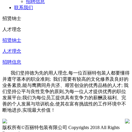
招聘信息
联系我们
招贤纳士
人才理念
招贤纳士
人才理念
招聘信息
我们坚持德为先的用人理念,每一位百丽特包装人都要懂得
并遵守基本的职业准则; 我们需要有较高的文化修养及良好的
业务素质,能与鹰腾同舟共济、艰苦创业的优秀品格的人才; 我
们坚持公平与良性竞争的原则,为每一位人才提供优秀的职位
发展平台;我们为每位员工提供具有竞争力的薪酬及福利、完
善的个人发展与培训机会,使其在富有挑战性的工作环境中不
断地进步,实现最大价值！
版权所有©百丽特包装有限公司 Copyrights 2018 All Rights